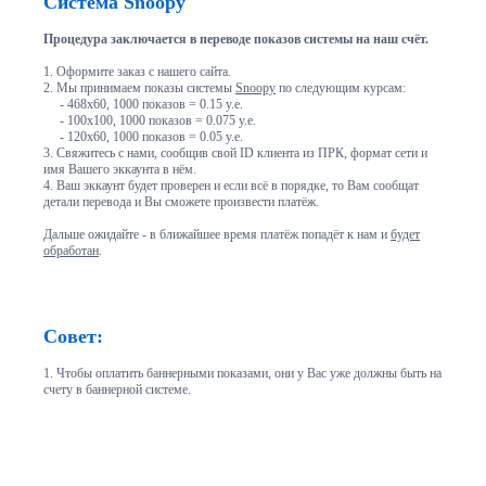
Система Snoopy
Процедура заключается в переводе показов системы на наш счёт.
1. Оформите заказ с нашего сайта.
2. Мы принимаем показы системы
Snoopy
по следующим курсам:
- 468x60, 1000 показов = 0.15 у.е.
- 100x100, 1000 показов = 0.075 у.е.
- 120x60, 1000 показов = 0.05 у.е.
3. Свяжитесь с нами, сообщив свой ID клиента из ПРК, формат сети и
имя Вашего эккаунта в нём.
4. Ваш эккаунт будет проверен и если всё в порядке, то Вам сообщат
детали перевода и Вы сможете произвести платёж.
Дальше ожидайте - в ближайшее время платёж попадёт к нам и
будет
обработан
.
Совет:
1. Чтобы оплатить баннерными показами, они у Вас уже должны быть на
счету в баннерной системе.